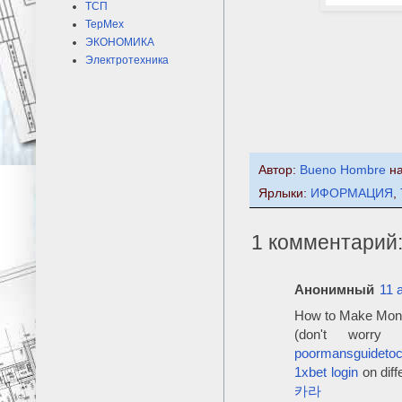
ТСП
ТерМех
ЭКОНОМИКА
Электротехника
Автор:
Bueno Hombre
н
Ярлыки:
ИФОРМАЦИЯ
,
1 комментарий
Анонимный
11 
How to Make Money
(don't worry
poormansguideto
1xbet login
on diff
카라