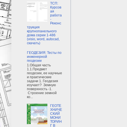
ТСП:
Курсов
ая
работа
-
Реконс
трукция
крупнопанельного
дома серии 1-486
(visio, word, autocad,
скачать)
ГЕОДЕЗИЯ: Тесты по
инженерной
геодезии
1.Общая часть
1.1.Предмет
геодезии, ее научные
и практические
задачи 1. Геодезия
изучает? Земную
поверхность -1.
Строение земной
ко...
ГЕОТЕ
ХНИЧЕ
СКИЙ
МОНИ
ТОРИН
Г В