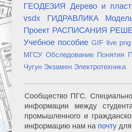
ГЕОДЕЗИЯ
Дерево и плас
vsdx
ГИДРАВЛИКА
Модел
Проект
РАСПИСАНИЯ
РЕШ
Учебное пособие
GIF
live
png
МГСУ
Обследование
Понятия
П
Чугун
Экзамен
Электротехника
Сообщество ПГС. Специально
информации между студент
промышленного и гражданско
информацию нам на
почту
для