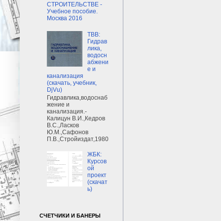
СТРОИТЕЛЬСТВЕ -
Учебное пособие.
Москва 2016
ТВВ:
Гидрав
лика,
водосн
абжени
е и
канализация
(скачать, учебник,
DjVu)
Гидравлика,водоснаб
жение и
канализация.-
Калицун В.И.,Кедров
В.С.,Ласков
Ю.М.,Сафонов
П.В.,Стройиздат,1980
ЖБК:
Курсов
ой
проект
(скачат
ь)
СЧЕТЧИКИ И БАНЕРЫ