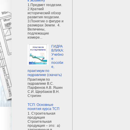
к экзамену
1.Предмет геодезии.
2.Краткий
исторический обзор
развития геодезии.
3.Понятие о фигуре и
размерах Земли. 4.
Величины,
подлежащие
измере...
ГИДРА
ВЛИКА:
Учебно
е
пособи
е,
практикум по
гидравлике (скачать)
Практикум по
гидравлике В.С.
Парфенов А.В. Яшин
С.И. Щербаков В.Н.
Стригин
ТСП: Основные
понятия курса ТСП
1. Строительная
продукция
Строительная
продукция – это: а)
законченные в