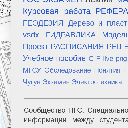
Курсовая работа
РЕФЕР
ГЕОДЕЗИЯ
Дерево и плас
vsdx
ГИДРАВЛИКА
Модел
Проект
РАСПИСАНИЯ
РЕШ
Учебное пособие
GIF
live
png
МГСУ
Обследование
Понятия
П
Чугун
Экзамен
Электротехника
Сообщество ПГС. Специально
информации между студент