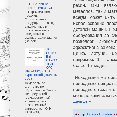
ТСП: Основные
резин. Они являю
понятия курса ТСП
металлов, так и ма
1. Строительная
продукция
всегда может быть
Строительная
использование плас
продукция – это: а)
законченные в
деталей машин. Пр
строительстве и
введенные в
оборудования за с
эксплуатацию здания
позволяет эконо
( жилой ...
эффективна замена 
ТСП:
цинка, латуни, б
ОСНО
ВЫ
например, 1 т эпо
СТРОИ
ТЕЛЬН
более 4 т меди.
ОГО
ПРОИЗВОДСТВА
Курс лекций ( скачать,
Исходными материа
doc )
природные вещества
Федеральное
агентство по
природного газа и т
образованию Санкт-
Петербургский
меньше капитальных 
государственный
Дальше »
архитектурно-
строительный
университет Ю. Н.
КАЗАКОВ,...
Автор:
Bueno Hombre
н