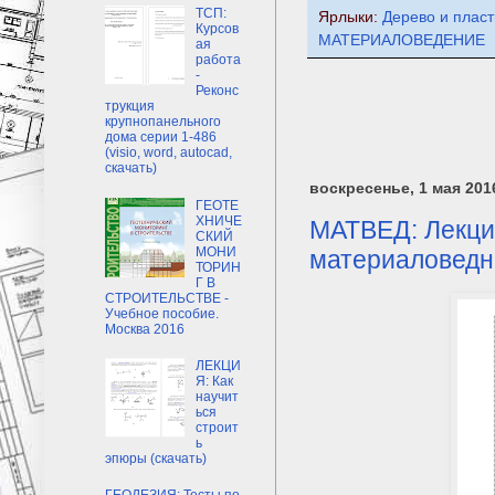
ТСП:
Ярлыки:
Дерево и плас
Курсов
МАТЕРИАЛОВЕДЕНИЕ
ая
работа
-
Реконс
трукция
крупнопанельного
дома серии 1-486
(visio, word, autocad,
скачать)
воскресенье, 1 мая 2016
ГЕОТЕ
ХНИЧЕ
МАТВЕД: Лекци
СКИЙ
МОНИ
материаловедне
ТОРИН
Г В
СТРОИТЕЛЬСТВЕ -
Учебное пособие.
Москва 2016
ЛЕКЦИ
Я: Как
научит
ься
строит
ь
эпюры (скачать)
ГЕОДЕЗИЯ: Тесты по