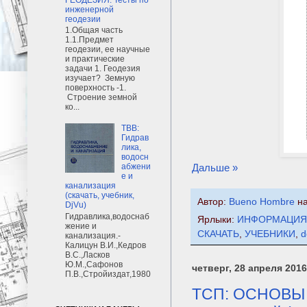
инженерной
геодезии
1.Общая часть
1.1.Предмет
геодезии, ее научные
и практические
задачи 1. Геодезия
изучает? Земную
поверхность -1.
Строение земной
ко...
ТВВ:
Гидрав
лика,
водосн
Дальше »
абжени
е и
канализация
(скачать, учебник,
Автор:
Bueno Hombre
н
DjVu)
Гидравлика,водоснаб
Ярлыки:
ИНФОРМАЦИЯ
жение и
СКАЧАТЬ
,
УЧЕБНИКИ
,
d
канализация.-
Калицун В.И.,Кедров
В.С.,Ласков
Ю.М.,Сафонов
четверг, 28 апреля 2016 
П.В.,Стройиздат,1980
ТСП: ОСНОВЫ