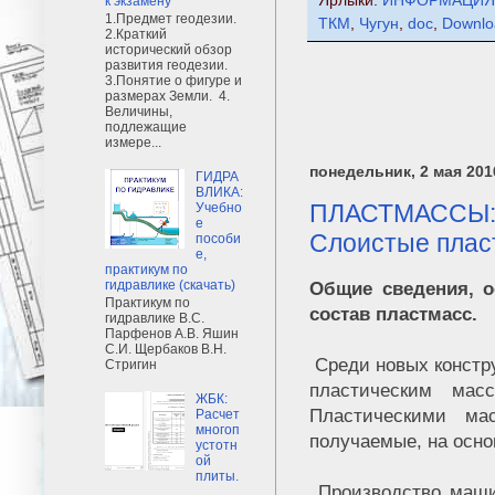
Ярлыки:
ИНФОРМАЦИЯ
к экзамену
1.Предмет геодезии.
ТКМ
,
Чугун
,
doc
,
Downlo
2.Краткий
исторический обзор
развития геодезии.
3.Понятие о фигуре и
размерах Земли. 4.
Величины,
подлежащие
измере...
понедельник, 2 мая 2016
ГИДРА
ВЛИКА:
ПЛАСТМАССЫ: 
Учебно
е
Слоистые плас
пособи
е,
практикум по
гидравлике (скачать)
Общие сведения, о
Практикум по
состав пластмасс.
гидравлике В.С.
Парфенов А.В. Яшин
С.И. Щербаков В.Н.
Среди новых констр
Стригин
пластическим мас
ЖБК:
Пластическими ма
Расчет
многоп
получаемые, на осно
устотн
ой
плиты.
Производство маши