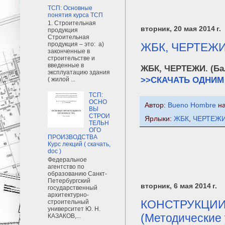
ТСП: Основные
понятия курса ТСП
1. Строительная
вторник, 20 мая 2014 г.
продукция
Строительная
ЖБК, ЧЕРТЕЖИ.
продукция – это: а)
законченные в
строительстве и
введенные в
ЖБК, ЧЕРТЕЖИ. (Ба
эксплуатацию здания
>>СКАЧАТЬ ОДНИМ
( жилой ...
ТСП:
ОСНО
Автор:
Bueno Hombre
н
ВЫ
СТРОИ
Ярлыки:
ЖБК
,
ЧЕРТЕЖ
ТЕЛЬН
ОГО
ПРОИЗВОДСТВА
Курс лекций ( скачать,
doc )
Федеральное
агентство по
образованию Санкт-
Петербургский
вторник, 6 мая 2014 г.
государственный
архитектурно-
КОНСТРУКЦИИ
строительный
университет Ю. Н.
(Методические 
КАЗАКОВ,...