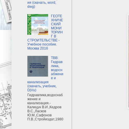
ия (скачать, word,
dwg)
ГЕОТЕ
ХНИЧЕ
СКИЙ
МОНИ
ТОРИН
Г В
СТРОИТЕЛЬСТВЕ -
Учебное пособие.
Москва 2016
ТВВ:
Гидрав
лика,
водосн
абжени
е и
канализация
(скачать, учебник,
DjVu)
Гидравлика,водоснаб
жение и
канализация.-
Калицун В.И.,Кедров
В.С.,Ласков
Ю.М.,Сафонов
П.В.,Стройиздат,1980