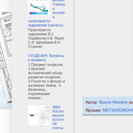
ВЛИКА:
Учебно
е
пособи
е,
практикум по
гидравлике (скачать)
Практикум по
гидравлике В.С.
Парфенов А.В. Яшин
С.И. Щербаков В.Н.
Стригин
ГЕОДЕЗИЯ: Вопросы
к экзамену
1.Предмет геодезии.
2.Краткий
исторический обзор
развития геодезии.
3.Понятие о фигуре и
размерах Земли. 4.
Величины,
подлежащие
измере...
Автор:
Bueno Hombre
н
ЖБК:
Ярлыки:
МЕТАЛЛОКОН
Расчет
многоп
устотн
ой
плиты.