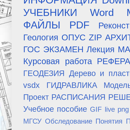
УЧЕБНИКИ
Word
ФАЙЛЫ
PDF
Реконст
Геология
ОПУС
ZIP
АРХИ
ГОС ЭКЗАМЕН
Лекция
МА
Курсовая работа
РЕФЕР
ГЕОДЕЗИЯ
Дерево и плас
vsdx
ГИДРАВЛИКА
Модел
Проект
РАСПИСАНИЯ
РЕШ
Учебное пособие
GIF
live
png
МГСУ
Обследование
Понятия
П