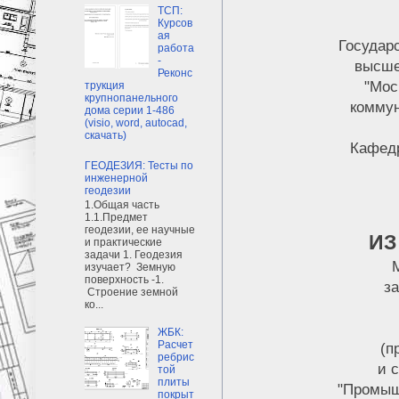
ТСП:
Курсов
ая
Государ
работа
-
высше
Реконс
"Мос
трукция
крупнопанельного
коммун
дома серии 1-486
(visio, word, autocad,
скачать)
Кафед
ГЕОДЕЗИЯ: Тесты по
инженерной
геодезии
1.Общая часть
1.1.Предмет
геодезии, ее научные
ИЗ
и практические
задачи 1. Геодезия
изучает? Земную
поверхность -1.
за
Строение земной
ко...
ЖБК:
Расчет
(п
ребрис
и 
той
плиты
"Промыш
покрыт