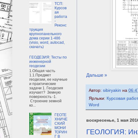
ТСП:
Курсов
ая
работа
-
Реконс
трукция
крупнопанельного
дома серии 1-486
(visio, word, autocad,
скачать)
ГЕОДЕЗИЯ: Тесты по
инженерной
геодезии
1.Общая часть
Дальше »
1.1.Предмет
геодезии, ее научные
и практические
задачи 1. Геодезия
Автор:
sibiryakin
на
06:4
изучает? Земную
поверхность -1.
Ярлыки:
Курсовая рабо
Строение земной
Word
ко...
ГЕОТЕ
ХНИЧЕ
воскресенье, 1 мая 2016
СКИЙ
МОНИ
ГЕОЛОГИЯ: Инж
ТОРИН
Г В