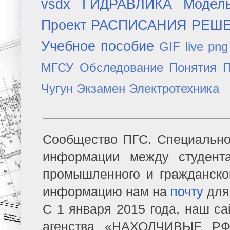
vsdx
ГИДРАВЛИКА
Модел
Проект
РАСПИСАНИЯ
РЕШ
Учебное пособие
GIF
live
png
МГСУ
Обследование
Понятия
П
Чугун
Экзамен
Электротехника
Сообщество ПГС. Специально
информации между студент
промышленного и гражданско
информацию нам на
почту
для
С 1 января 2015 года, наш са
агенства «НАХОДЧИВЫЕ РФ»