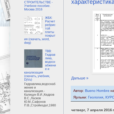
характеристика
СТРОИТЕЛЬСТВЕ -
Учебное пособие.
Москва 2016
ЖБК:
Расчет
ребрис
той
плиты
покрыт
ия (скачать, word,
dwg)
ТВВ:
Гидрав
лика,
водосн
абжени
е и
канализация
(скачать, учебник,
Дальше »
DjVu)
Гидравлика,водоснаб
жение и
Автор:
Bueno Hombre
н
канализация.-
Калицун В.И.,Кедров
Ярлыки:
Геология
,
КУР
В.С.,Ласков
Ю.М.,Сафонов
П.В.,Стройиздат,1980
четверг, 7 апреля 2016 г