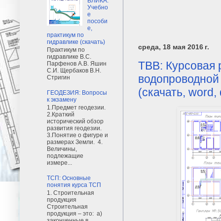
ВЛИКА:
Учебно
е
пособи
е,
практикум по
гидравлике (скачать)
среда, 18 мая 2016 г.
Практикум по
гидравлике В.С.
ТВВ: Курсовая 
Парфенов А.В. Яшин
С.И. Щербаков В.Н.
водопроводной 
Стригин
(скачать, word,
ГЕОДЕЗИЯ: Вопросы
к экзамену
1.Предмет геодезии.
2.Краткий
исторический обзор
развития геодезии.
3.Понятие о фигуре и
размерах Земли. 4.
Величины,
подлежащие
измере...
ТСП: Основные
понятия курса ТСП
1. Строительная
продукция
Строительная
продукция – это: а)
законченные в