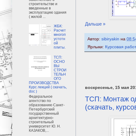
строительстве и
введенные в
эксплуатацию здания
( жилой ...
Дальше »
ЖБК:
Расчет
многоп
Автор:
sibiryakin
на
08:5
устотн
ой
Ярлыки:
Курсовая рабо
плиты.
ТСП:
ОСНО
ВЫ
СТРОИ
ТЕЛЬН
ОГО
ПРОИЗВОДСТВА
Курс лекций ( скачать,
воскресенье, 15 мая 201
doc )
Федеральное
ТСП: Монтаж о
агентство по
образованию Санкт-
(скачать, курсо
Петербургский
государственный
архитектурно-
строительный
университет Ю. Н.
КАЗАКОВ,...