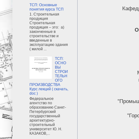
ТСП: Основные
Кафед
понятия курса ТСП
1. Строительная
продукция
Строительная
продукция – это: а)
О
законченные в
строительстве и
введенные в
эксплуатацию здания
( жилой ...
ТСП:
ОСНО
ВЫ
СТРОИ
ТЕЛЬН
ОГО
ПРОИЗВОДСТВА
Курс лекций ( скачать,
doc )
Федеральное
"Промыш
агентство по
образованию Санкт-
Петербургский
"Гор
государственный
архитектурно-
строительный
университет Ю. Н.
КАЗАКОВ,...