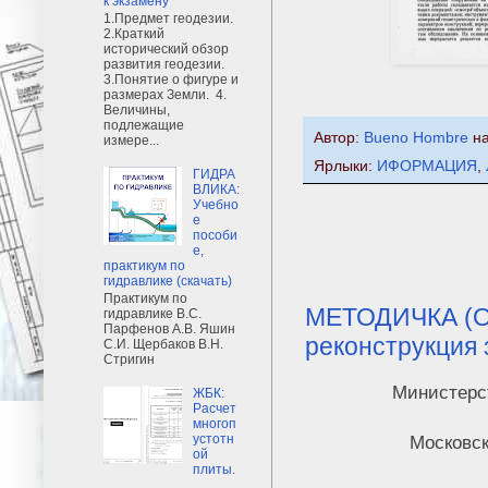
к экзамену
1.Предмет геодезии.
2.Краткий
исторический обзор
развития геодезии.
3.Понятие о фигуре и
размерах Земли. 4.
Величины,
подлежащие
Автор:
Bueno Hombre
н
измере...
Ярлыки:
ИФОРМАЦИЯ
,
ГИДРА
ВЛИКА:
Учебно
е
пособи
е,
практикум по
гидравлике (скачать)
Практикум по
МЕТОДИЧКА (Об
гидравлике В.С.
Парфенов А.В. Яшин
реконструкция 
С.И. Щербаков В.Н.
Стригин
Министерс
ЖБК:
Расчет
многоп
устотн
Московск
ой
плиты.