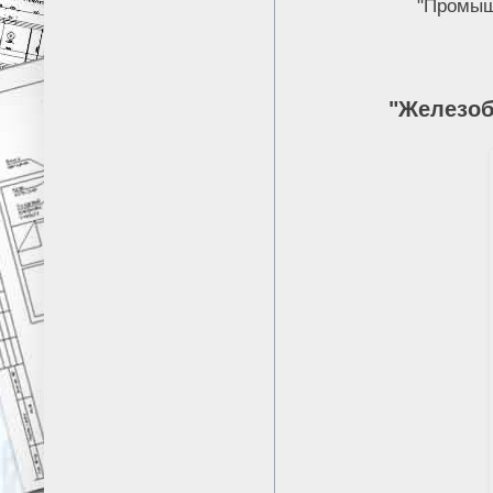
"Промыш
"Железо