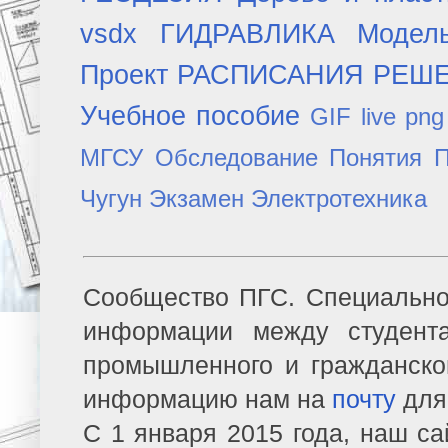
vsdx
ГИДРАВЛИКА
Модел
Проект
РАСПИСАНИЯ
РЕШ
Учебное пособие
GIF
live
png
МГСУ
Обследование
Понятия
П
Чугун
Экзамен
Электротехника
Сообщество ПГС. Специально
информации между студент
промышленного и гражданско
информацию нам на
почту
для
С 1 января 2015 года, наш са