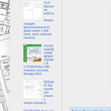
ТСП:
Курсов
ая
работа
-
Реконс
трукция
крупнопанельного
дома серии 1-486
(visio, word, autocad,
скачать)
ГЕОТЕ
ХНИЧЕ
СКИЙ
МОНИ
ТОРИН
Г В
СТРОИТЕЛЬСТВЕ -
Учебное пособие.
Москва 2016
ЛЕКЦИ
Я: Как
научит
ься
строит
ь
эпюры (скачать)
ГЕОДЕЗИЯ: Тесты по