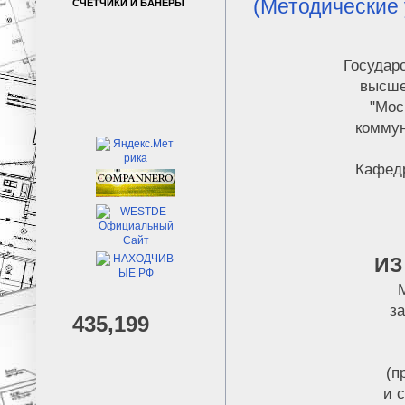
(Методические 
СЧЕТЧИКИ И БАНЕРЫ
Государ
высше
"Мос
коммун
Кафед
ИЗ
за
435,199
(п
и 