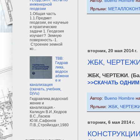
Автор:
Bueno Hombre
н
инженерной
Ярлыки:
МЕТАЛЛОКОН
геодезии
1.Общая часть
1.1.Предмет
геодезии, ее научные
и практические
задачи 1. Геодезия
изучает? Земную
поверхность -1.
Строение земной
ко...
вторник, 20 мая 2014 г.
ТВВ:
ЖБК, ЧЕРТЕЖИ.
Гидрав
лика,
водосн
ЖБК, ЧЕРТЕЖИ. (Ба
абжени
е и
>>СКАЧАТЬ ОДНИМ
канализация
(скачать, учебник,
DjVu)
Автор:
Bueno Hombre
н
Гидравлика,водоснаб
жение и
Ярлыки:
ЖБК
,
ЧЕРТЕЖ
канализация.-
Калицун В.И.,Кедров
В.С.,Ласков
Ю.М.,Сафонов
вторник, 6 мая 2014 г.
П.В.,Стройиздат,1980
КОНСТРУКЦИИ