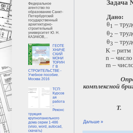
Задача
Федеральное
агентство по
образованию Санкт-
Дано:
Петербургский
государственный
θ
– труд
архитектурно-
1
строительный
θ
– труд
университет Ю. Н.
2
КАЗАКОВ,...
θ
– труд
3
ГЕОТЕ
К – ритм 
ХНИЧЕ
СКИЙ
n
– число 
МОНИ
ТОРИН
m
– число
Г В
СТРОИТЕЛЬСТВЕ -
Учебное пособие.
Определить:
Москва 2016
комплексной бри
ТСП:
Курсов
ая
– п
работа
-
Т.
Реконс
трукция
крупнопанельного
Дальше »
дома серии 1-486
(visio, word, autocad,
скачать)