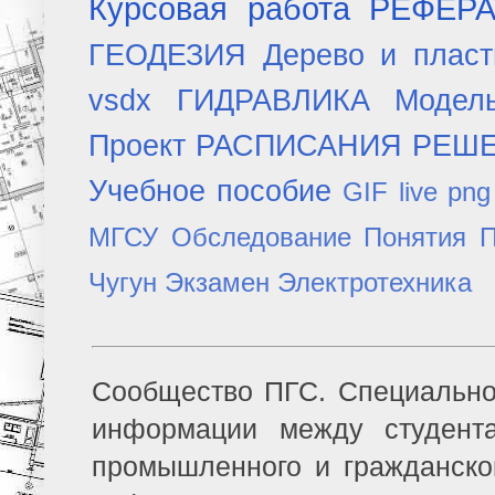
Курсовая работа
РЕФЕР
ГЕОДЕЗИЯ
Дерево и плас
vsdx
ГИДРАВЛИКА
Модел
Проект
РАСПИСАНИЯ
РЕШ
Учебное пособие
GIF
live
png
МГСУ
Обследование
Понятия
П
Чугун
Экзамен
Электротехника
Сообщество ПГС. Специально
информации между студент
промышленного и гражданско