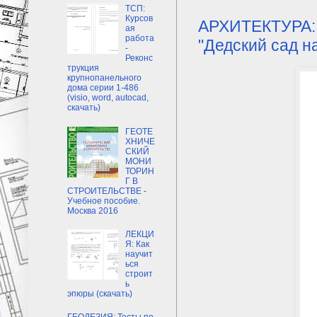
ТСП:
Курсов
АРХИТЕКТУРА: 
ая
работа
"Дедский сад на
-
Реконс
трукция
крупнопанельного
дома серии 1-486
(visio, word, autocad,
скачать)
ГЕОТЕ
ХНИЧЕ
СКИЙ
МОНИ
ТОРИН
Г В
СТРОИТЕЛЬСТВЕ -
Учебное пособие.
Москва 2016
ЛЕКЦИ
Я: Как
научит
ься
строит
ь
эпюры (скачать)
ГЕОДЕЗИЯ: Тесты по