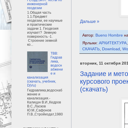
инженерной
геодезии
1.Общая часть
1.1.Предмет
геодезии, ее научные
Дальше »
и практические
задачи 1. Геодезия
изучает? Земную
Автор:
Bueno Hombre
н
поверхность -1.
Строение земной
Ярлыки:
АРХИТЕКТУРА
ко...
СКАЧАТЬ
,
Download
,
Wo
ТВВ:
Гидрав
лика,
вторник, 11 октября 201
водосн
абжени
Задание и мето
е и
канализация
курсового прое
(скачать, учебник,
DjVu)
(скачать)
Гидравлика,водоснаб
жение и
канализация.-
Калицун В.И.,Кедров
В.С.,Ласков
Ю.М.,Сафонов
П.В.,Стройиздат,1980