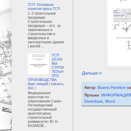
ТСП: Основные
понятия курса ТСП
1. Строительная
продукция
Строительная
продукция – это: а)
законченные в
строительстве и
введенные в
эксплуатацию здания
( жилой ...
ТСП:
ОСНО
ВЫ
СТРОИ
ТЕЛЬН
Дальше »
ОГО
ПРОИЗВОДСТВА
Курс лекций ( скачать,
Автор:
Bueno Hombre
н
doc )
Федеральное
Ярлыки:
ИНФОРМАЦИЯ
агентство по
образованию Санкт-
Download
,
Word
Петербургский
государственный
архитектурно-
строительный
университет Ю. Н.
КАЗАКОВ,...