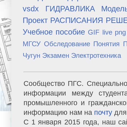
vsdx
ГИДРАВЛИКА
Модел
Проект
РАСПИСАНИЯ
РЕШ
Учебное пособие
GIF
live
png
МГСУ
Обследование
Понятия
П
Чугун
Экзамен
Электротехника
Сообщество ПГС. Специально
информации между студент
промышленного и гражданско
информацию нам на
почту
для
С 1 января 2015 года, наш са