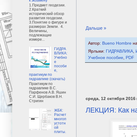
к экзамену
1.Предмет геодезии.
2.Краткий
исторический обзор
развития геодезии.
3.Понятие о фигуре и
размерах Земли. 4.
Дальше »
Величины,
подлежащие
измере...
Автор:
Bueno Hombre
н
ГИДРА
Ярлыки:
ГИДРАВЛИКА
,
ВЛИКА:
Учебно
Учебное пособие
,
PDF
е
пособи
е,
практикум по
гидравлике (скачать)
Практикум по
гидравлике В.С.
Парфенов А.В. Яшин
С.И. Щербаков В.Н.
среда, 12 октября 2016 г
Стригин
ЛЕКЦИЯ: Как на
ЖБК:
Расчет
многоп
устотн
ой
плиты.