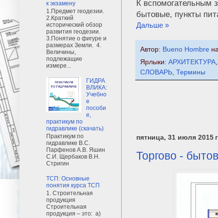
К вспомогательным з
к экзамену
1.Предмет геодезии.
бытовые, пункты пит
2.Краткий
Дальше »
исторический обзор
развития геодезии.
3.Понятие о фигуре и
размерах Земли. 4.
Автор:
Bueno Hombre
н
Величины,
подлежащие
Ярлыки:
АРХИТЕКТУРА
измере...
СЛОВАРЬ
,
Термины
ГИДРА
ВЛИКА:
Учебно
е
пособи
е,
практикум по
гидравлике (скачать)
Практикум по
пятница, 31 июля 2015 г
гидравлике В.С.
Парфенов А.В. Яшин
Торгово - бытов
С.И. Щербаков В.Н.
Стригин
ТСП: Основные
понятия курса ТСП
1. Строительная
продукция
Строительная
продукция – это: а)