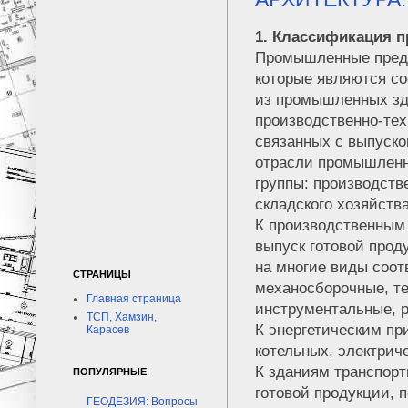
1. Классификация 
Промышленные предп
которые являются со
из промышленных зд
производственно-тех
связанных с выпуско
отрасли промышленн
группы: производств
складского хозяйств
К производственным 
выпуск готовой прод
на многие виды соот
СТРАНИЦЫ
механосборочные, те
Главная страница
инструментальные, р
ТСП, Хамзин,
К энергетическим пр
Карасев
котельных, электрич
К зданиям транспорт
ПОПУЛЯРНЫЕ
готовой продукции, 
ГЕОДЕЗИЯ: Вопросы