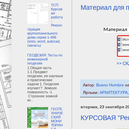
ТСП:
Материал для п
Курсов
ая
работа
-
Реконс
Материал 
трукция
крупнопанельного
дома серии 1-486
(visio, word, autocad,
скачать)
ГЕОДЕЗИЯ: Тесты по
инженерной
>> С
геодезии
1.Общая часть
1.1.Предмет
геодезии, ее научные
и практические
задачи 1. Геодезия
Автор:
Bueno Hombre
н
изучает? Земную
поверхность -1.
Ярлыки:
АРХИТЕКТУРА
Строение земной
ко...
вторник, 23 сентября 20
ГЕОТЕ
ХНИЧЕ
КУРСОВАЯ "Рек
СКИЙ
МОНИ
ТОРИН