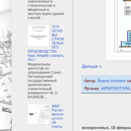
законченные в
строительстве и
введенные в
эксплуатацию здания
( жилой ...
ТСП:
ОСНО
ВЫ
СТРОИ
ТЕЛЬН
ОГО
ПРОИЗВОДСТВА
Курс лекций ( скачать,
doc )
Федеральное
Дальше »
агентство по
образованию Санкт-
Петербургский
Автор:
Bueno Hombre
н
государственный
архитектурно-
Ярлыки:
АРХИТЕКТУРА
строительный
университет Ю. Н.
КАЗАКОВ,...
ЖБК:
Расчет
многоп
устотн
ой
плиты.
воскресенье, 15 феврал