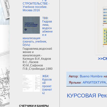
Г В
СТРОИТЕЛЬСТВЕ -
Учебное пособие.
Москва 2016
ТВВ:
Гидрав
лика,
водосн
абжени
е и
канализация
(скачать, учебник,
DjVu)
Гидравлика,водоснаб
жение и
канализация.-
>>С
Калицун В.И.,Кедров
В.С.,Ласков
Ю.М.,Сафонов
П.В.,Стройиздат,1980
Автор:
Bueno Hombre
н
ЖБК:
Курсов
Ярлыки:
АРХИТЕКТУРА
ой
проект
(скачат
ь)
КУРСОВАЯ Реко
СЧЕТЧИКИ И БАНЕРЫ