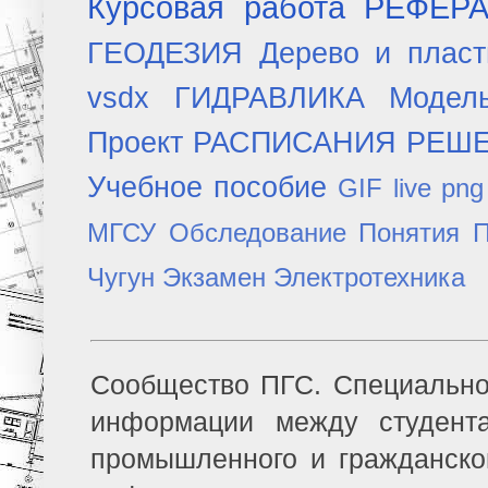
Курсовая работа
РЕФЕР
ГЕОДЕЗИЯ
Дерево и плас
vsdx
ГИДРАВЛИКА
Модел
Проект
РАСПИСАНИЯ
РЕШ
Учебное пособие
GIF
live
png
МГСУ
Обследование
Понятия
П
Чугун
Экзамен
Электротехника
Сообщество ПГС. Специально
информации между студент
промышленного и гражданско