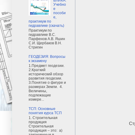
ВЛИКА:
Учебно
е
пособи
е,
практикум по
гидравлике (скачать)
Практикум по
гидравлике В.С.
Парфенов А.В. Яшин
С.И. Щербаков В.Н.
Стригин
ГЕОДЕЗИЯ: Вопросы
к экзамену
1.Предмет геодезии.
2.Краткий
исторический обзор
развития геодезии.
3.Понятие о фигуре и
размерах Земли. 4.
Величины,
подлежащие
измере...
ТСП: Основные
понятия курса ТСП
1. Строительная
продукция
Ст
Строительная
продукция – это: а)
законченные в