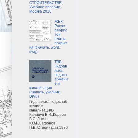
СТРОИТЕЛЬСТВЕ -
Учебное пособие.
Москва 2016
ЖБК:
Расчет
ребрис
той
плиты
покрыт
ия (скачать, word,
dwg)
ТВВ:
Гидрав
лика,
водосн
абжени
е и
канализация
(скачать, учебник,
DjVu)
Гидравлика,водоснаб
жение и
канализация.-
Калицун В.И.,Кедров
В.С.,Ласков
Ю.М.,Сафонов
П.В.,Стройиздат,1980