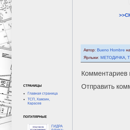
>>С
Автор:
Bueno Hombre
н
Ярлыки:
МЕТОДИЧКА
,
Комментариев 
Отправить ком
СТРАНИЦЫ
Главная страница
ТСП, Хамзин,
Карасев
ПОПУЛЯРНЫЕ
ГИДРА