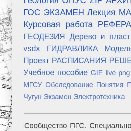
Геология
ОПУС
ZIP
АРХИ
ГОС ЭКЗАМЕН
Лекция
МА
Курсовая работа
РЕФЕР
ГЕОДЕЗИЯ
Дерево и плас
vsdx
ГИДРАВЛИКА
Модел
Проект
РАСПИСАНИЯ
РЕШ
Учебное пособие
GIF
live
png
МГСУ
Обследование
Понятия
П
Чугун
Экзамен
Электротехника
Сообщество ПГС. Специально