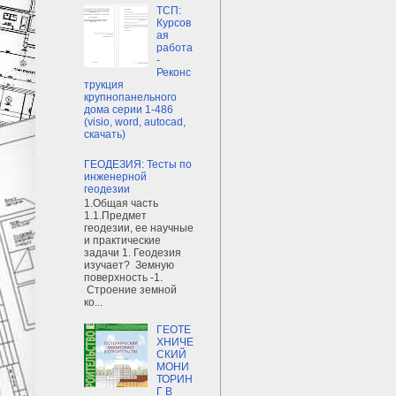
ТСП:
Курсов
ая
работа
-
Реконс
трукция
крупнопанельного
дома серии 1-486
(visio, word, autocad,
скачать)
ГЕОДЕЗИЯ: Тесты по
инженерной
геодезии
1.Общая часть
1.1.Предмет
геодезии, ее научные
и практические
задачи 1. Геодезия
изучает? Земную
поверхность -1.
Строение земной
ко...
ГЕОТЕ
ХНИЧЕ
СКИЙ
МОНИ
ТОРИН
Г В