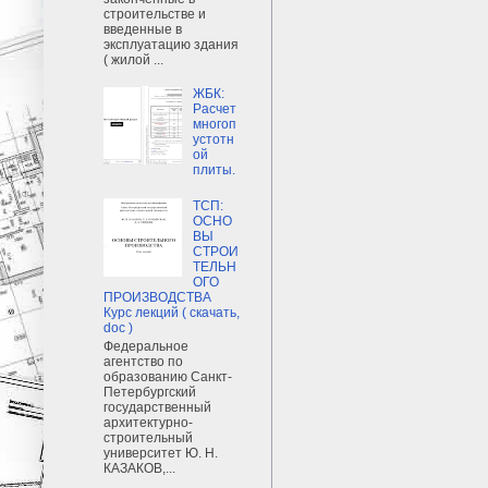
строительстве и
введенные в
эксплуатацию здания
( жилой ...
ЖБК:
Расчет
многоп
устотн
ой
плиты.
ТСП:
ОСНО
ВЫ
СТРОИ
ТЕЛЬН
ОГО
ПРОИЗВОДСТВА
Курс лекций ( скачать,
doc )
Федеральное
агентство по
образованию Санкт-
Петербургский
государственный
архитектурно-
строительный
университет Ю. Н.
КАЗАКОВ,...