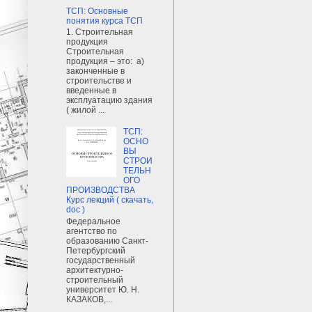
ТСП: Основные
понятия курса ТСП
1. Строительная
продукция
Строительная
продукция – это: а)
законченные в
строительстве и
введенные в
эксплуатацию здания
( жилой ...
ТСП:
ОСНО
ВЫ
СТРОИ
ТЕЛЬН
ОГО
ПРОИЗВОДСТВА
Курс лекций ( скачать,
doc )
Федеральное
агентство по
образованию Санкт-
Петербургский
государственный
архитектурно-
строительный
университет Ю. Н.
КАЗАКОВ,...