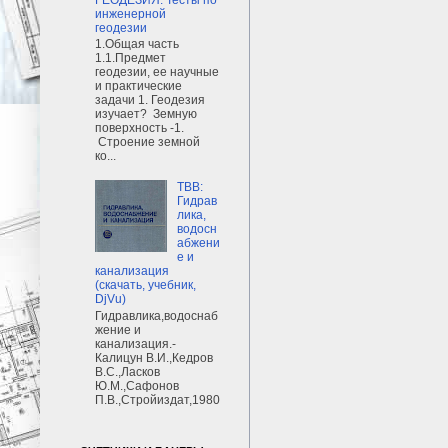
инженерной
геодезии
1.Общая часть
1.1.Предмет
геодезии, ее научные
и практические
задачи 1. Геодезия
изучает? Земную
поверхность -1.
Строение земной
ко...
ТВВ:
Гидрав
лика,
водосн
абжени
е и
канализация
(скачать, учебник,
DjVu)
Гидравлика,водоснаб
жение и
канализация.-
Калицун В.И.,Кедров
В.С.,Ласков
Ю.М.,Сафонов
П.В.,Стройиздат,1980