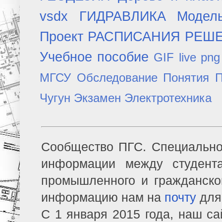
vsdx
ГИДРАВЛИКА
Модел
Проект
РАСПИСАНИЯ
РЕШ
Учебное пособие
GIF
live
png
МГСУ
Обследование
Понятия
П
Чугун
Экзамен
Электротехника
Сообщество ПГС. Специально
информации между студент
промышленного и гражданско
информацию нам на
почту
для
С 1 января 2015 года, наш са