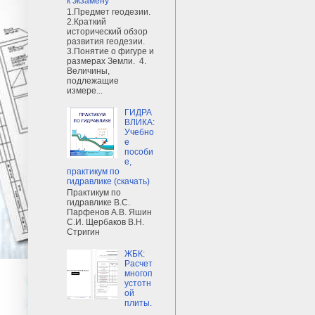
к экзамену
1.Предмет геодезии.
2.Краткий
исторический обзор
развития геодезии.
3.Понятие о фигуре и
размерах Земли. 4.
Величины,
подлежащие
измере...
ГИДРА
ВЛИКА:
Учебно
е
пособи
е,
практикум по
гидравлике (скачать)
Практикум по
гидравлике В.С.
Парфенов А.В. Яшин
С.И. Щербаков В.Н.
Стригин
ЖБК:
Расчет
многоп
устотн
ой
плиты.