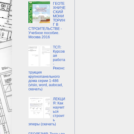
ГЕОТЕ
ХНИЧЕ
СКИЙ
МОНИ
ТОРИН
Г В
СТРОИТЕЛЬСТВЕ -
Учебное пособие.
Москва 2016
ТСП:
Курсов
ая
работа
-
Реконс
трукция
крупнопанельного
дома серии 1-486
(visio, word, autocad,
скачать)
ЛЕКЦИ
Я: Как
научит
ься
строит
ь
эпюры (скачать)
ГЕОДЕЗИЯ: Тесты по